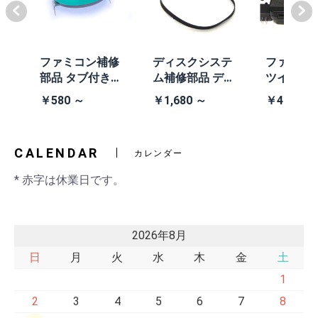
体
ファミコン補修
ディスクシステ
ファミコ
/A
部品 タブ付きコ
ム補修部品 ディ
ツインフ
除去
イン電池(CR203
スクシステム用
ン本体 (AN
￥580 ～
￥1,680 ～
￥41,980
2)
交換ベルト
黒・連射あ
CALENDAR
カレンダー
* 赤字は休業日です。
2026年8月
日
月
火
水
木
金
土
1
2
3
4
5
6
7
8