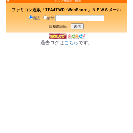
メルマガ購読・解除
ファミコン通販「TEA4TWO -WebShop-」ＮＥＷＳメール
購読
解除
読者購読規約
過去ログは
こちら
です。