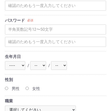
パスワード
必須
生年月日
/
/
性別
男性
女性
職業