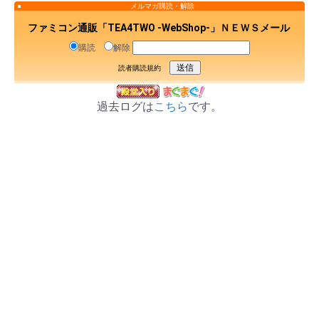
メルマガ購読・解除
ファミコン通販「TEA4TWO -WebShop-」ＮＥＷＳメール
購読
解除
読者購読規約
過去ログは
こちら
です。