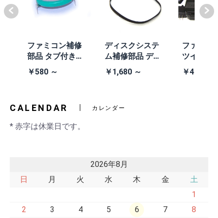
体
ファミコン補修
ディスクシステ
ファミコ
/A
部品 タブ付きコ
ム補修部品 ディ
ツインフ
除去
イン電池(CR203
スクシステム用
ン本体 (AN
￥580 ～
￥1,680 ～
￥41,980
2)
交換ベルト
黒・連射あ
CALENDAR
カレンダー
* 赤字は休業日です。
2026年8月
日
月
火
水
木
金
土
1
2
3
4
5
6
7
8