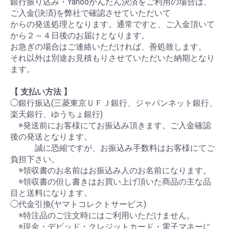
銀行振り込み・Yahooかんたん決済をご利用の場合は、
ご入金(決済)を弊社で確認させていただいて
からの発送処理となります。通常ですと、ご入金頂いて
から２～４日後のお届けとなります。
お急ぎの場合はご連絡いただければ、善処致します。
それ以外は別途お見積もりさせていただいた納期となり
ます。
【 支払い方法 】
◯銀行振込(三菱東京ＵＦＪ銀行、ジャパンネット銀行、
楽天銀行、ゆうちょ銀行)
※発送前にお客様にてお振込み頂きます。ご入金確認
後の発送となります。
誠に恐縮ですが、お振込み手数料はお客様にてご
負担下さい。
※領収書のお名前はお振込み人のお名前になります。
※領収書の但し書きはお買い上げ頂いた商品の主な品
目と送料になります。
◯代金引換(ヤマトコレクトサービス)
※特注品のご注文時にはご利用いただけません。
※現金・デビッド・クレジットカード・電子マネーに