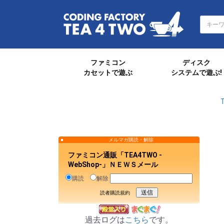
ファミコン
ディスク
カセットで遊ぶ
システムで遊ぶ!
メルマガ購読・解除
ファミコン通販「TEA4TWO -
WebShop-」ＮＥＷＳメール
購読
解除
読者購読規約
過去ログは
こちら
です。