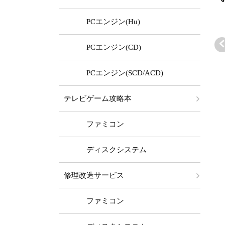
PCエンジン(Hu)
PCエンジン(CD)
PCエンジン(SCD/ACD)
ァミコン本体
ファミコン本体
ファミコン本体
テレビゲーム攻略本
EA4TWO FC/A
TEA4TWO FC/A
TEA4TWO FC/A
 (かんたんAV)
V (かんたんAV)
V (+PW縦縞除去
13,980 ～
￥14,980 ～
￥49,980 ～
ファミコン
ランクバリュ
ステレオ)
セット
ディスクシステム
修理改造サービス
ファミコン