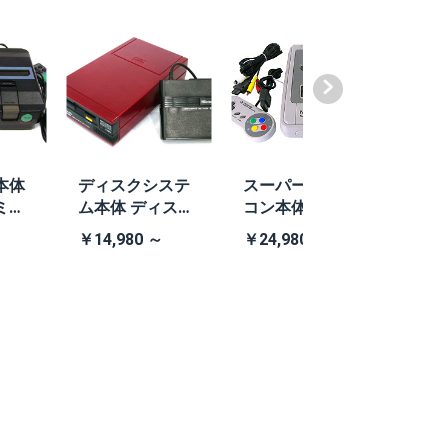
本体
ディスクシステ
スーパーファミ
ファ
ミコ
ム本体 ディスク
コン本体 任天堂
TEA4
505
システム本体
社純正スーパー
V (
￥14,980 ～
￥24,980 ～
￥13,
あり)
ファミコン本体
Bラ
ーセ