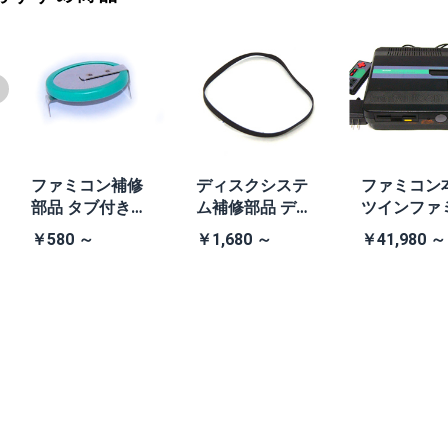
ファミコン補修
ディスクシステ
ファミコン
部品 タブ付きコ
ム補修部品 ディ
ツインファ
イン電池(CR203
スクシステム用
ン本体 (AN-
￥580 ～
￥1,680 ～
￥41,980 ～
2)
交換ベルト
B 黒・連射