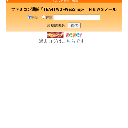
メルマガ購読・解除
ファミコン通販「TEA4TWO -WebShop-」ＮＥＷＳメール
購読
解除
読者購読規約
過去ログは
こちら
です。