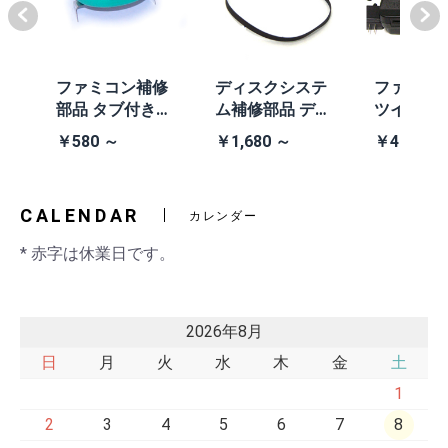
体
ファミコン補修
ディスクシステ
ファミコ
/A
部品 タブ付きコ
ム補修部品 ディ
ツインフ
除去
イン電池(CR203
スクシステム用
ン本体 (AN
￥580 ～
￥1,680 ～
￥41,980
2)
交換ベルト
黒・連射あ
CALENDAR
カレンダー
* 赤字は休業日です。
2026年8月
日
月
火
水
木
金
土
1
2
3
4
5
6
7
8