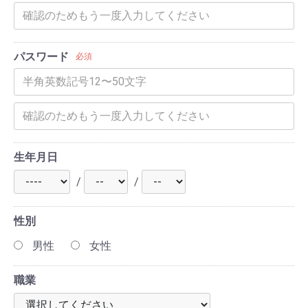
パスワード
必須
生年月日
/
/
性別
男性
女性
職業