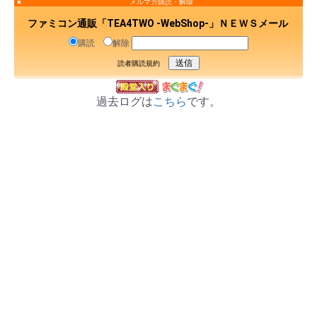
メルマガ購読・解除
ファミコン通販「TEA4TWO -WebShop-」ＮＥＷＳメール
購読
解除
読者購読規約
過去ログは
こちら
です。