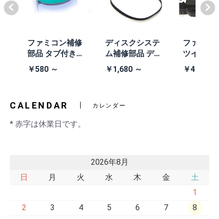
体
ファミコン補修
ディスクシステ
ファミコ
/A
部品 タブ付きコ
ム補修部品 ディ
ツインフ
除去
イン電池(CR203
スクシステム用
ン本体 (AN
￥580 ～
￥1,680 ～
￥41,980
2)
交換ベルト
黒・連射あ
CALENDAR
カレンダー
* 赤字は休業日です。
2026年8月
日
月
火
水
木
金
土
1
2
3
4
5
6
7
8