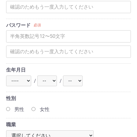
パスワード
必須
生年月日
/
/
性別
男性
女性
職業