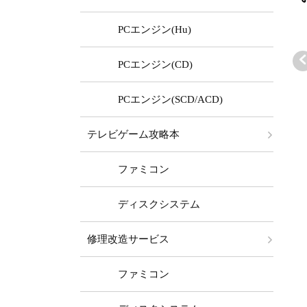
PCエンジン(Hu)
PCエンジン(CD)
PCエンジン(SCD/ACD)
ァミコン本体
ファミコン本体
ファミコン本体
テレビゲーム攻略本
EA4TWO FC/A
TEA4TWO FC/A
TEA4TWO FC/A
 (かんたんAV)
V (かんたんAV)
V (+PW縦縞除去
13,980 ～
￥14,980 ～
￥49,980 ～
ファミコン
ランクバリュ
ステレオ)
セット
ディスクシステム
修理改造サービス
ファミコン