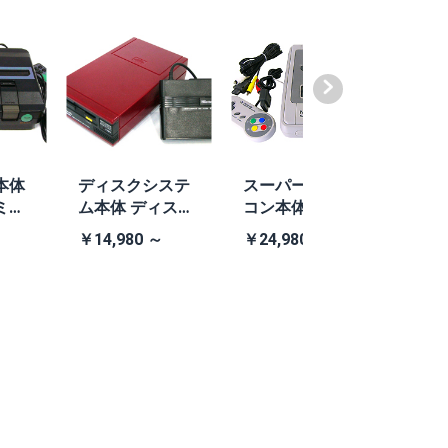
本体
ディスクシステ
スーパーファミ
ファ
ミコ
ム本体 ディスク
コン本体 任天堂
TEA4
505
システム本体
社純正スーパー
V (
￥14,980 ～
￥24,980 ～
￥13,
あり)
ファミコン本体
Bラ
ーセ