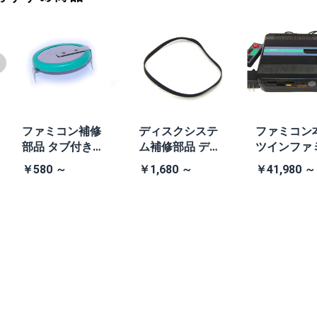
ファミコン補修
ディスクシステ
ファミコン
部品 タブ付きコ
ム補修部品 ディ
ツインファ
イン電池(CR203
スクシステム用
ン本体 (AN-
￥580 ～
￥1,680 ～
￥41,980 ～
2)
交換ベルト
B 黒・連射