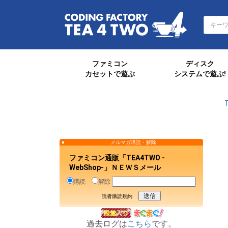
ファミコン
ディスク
カセットで遊ぶ
システムで遊ぶ!
メルマガ購読・解除
ファミコン通販「TEA4TWO -
WebShop-」ＮＥＷＳメール
購読
解除
読者購読規約
過去ログは
こちら
です。