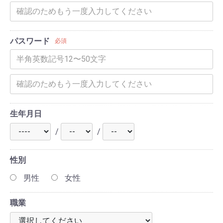
パスワード
必須
生年月日
/
/
性別
男性
女性
職業