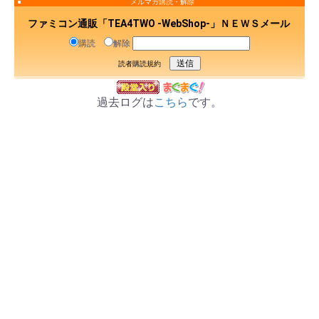
メルマガ購読・解除
ファミコン通販「TEA4TWO -WebShop-」ＮＥＷＳメール
購読
解除
読者購読規約
過去ログは
こちら
です。