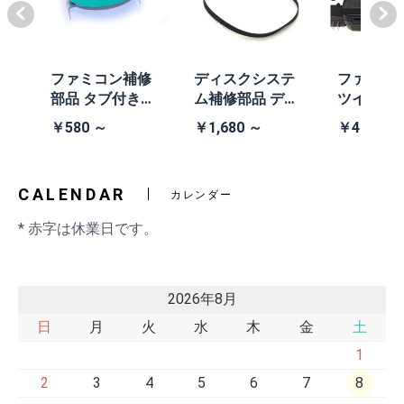
体
ファミコン補修
ディスクシステ
ファミコ
/A
部品 タブ付きコ
ム補修部品 ディ
ツインフ
除去
イン電池(CR203
スクシステム用
ン本体 (AN
￥580 ～
￥1,680 ～
￥41,980
2)
交換ベルト
黒・連射あ
CALENDAR
カレンダー
* 赤字は休業日です。
2026年8月
日
月
火
水
木
金
土
1
2
3
4
5
6
7
8