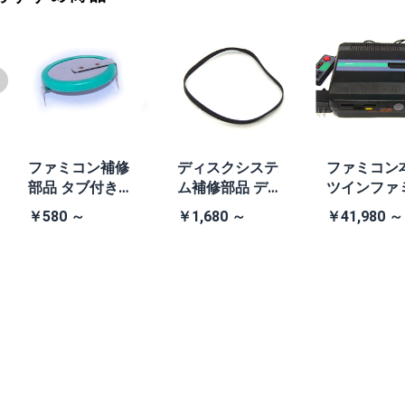
ファミコン補修
ディスクシステ
ファミコン
部品 タブ付きコ
ム補修部品 ディ
ツインファ
イン電池(CR203
スクシステム用
ン本体 (AN-
￥580 ～
￥1,680 ～
￥41,980 ～
2)
交換ベルト
B 黒・連射