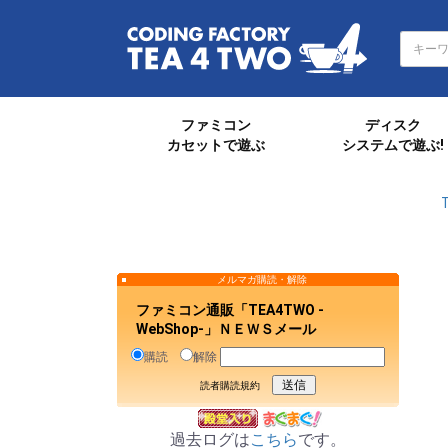
ファミコン
ディスク
カセットで遊ぶ
システムで遊ぶ!
メルマガ購読・解除
ファミコン通販「TEA4TWO -
WebShop-」ＮＥＷＳメール
購読
解除
読者購読規約
過去ログは
こちら
です。