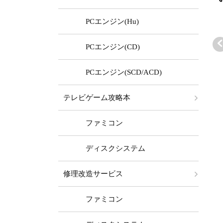
PCエンジン(Hu)
PCエンジン(CD)
PCエンジン(SCD/ACD)
ァミコン本体
ファミコン本体
ファミコン本体
テレビゲーム攻略本
EA4TWO FC/A
TEA4TWO FC/A
TEA4TWO FC/A
 (かんたんAV)
V (かんたんAV)
V (+PW縦縞除去
13,980 ～
￥14,980 ～
￥49,980 ～
ファミコン
ランクバリュ
ステレオ)
セット
ディスクシステム
修理改造サービス
ファミコン