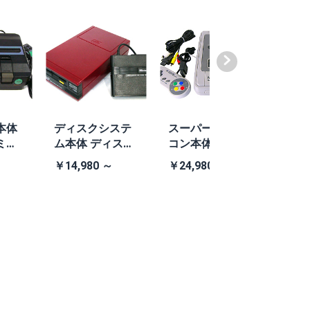
本体
ディスクシステ
スーパーファミ
ファ
ミコ
ム本体 ディスク
コン本体 任天堂
TEA4
505
システム本体
社純正スーパー
V (
￥14,980 ～
￥24,980 ～
￥13,
あり)
ファミコン本体
Bラ
ーセ