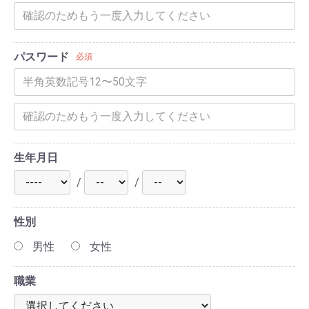
パスワード
必須
生年月日
/
/
性別
男性
女性
職業