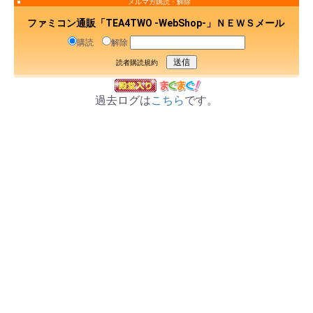
メルマガ購読・解除
ファミコン通販「TEA4TWO -WebShop-」ＮＥＷＳメール
購読
解除
読者購読規約
過去ログは
こちら
です。