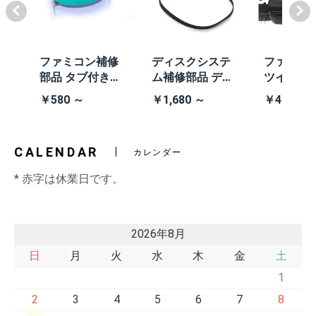
体
ファミコン補修
ディスクシステ
ファミコ
/A
部品 タブ付きコ
ム補修部品 ディ
ツインフ
除去
イン電池(CR203
スクシステム用
ン本体 (AN
￥580 ～
￥1,680 ～
￥41,980
2)
交換ベルト
黒・連射あ
CALENDAR
カレンダー
* 赤字は休業日です。
2026年8月
日
月
火
水
木
金
土
1
2
3
4
5
6
7
8