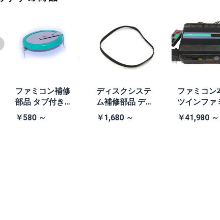
ファミコン補修
ディスクシステ
ファミコン
部品 タブ付きコ
ム補修部品 ディ
ツインファ
イン電池(CR203
スクシステム用
ン本体 (AN-
￥580 ～
￥1,680 ～
￥41,980 ～
2)
交換ベルト
B 黒・連射