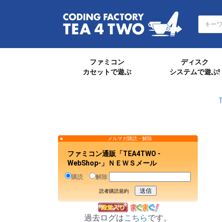
ファミコン
ディスク
カセットで遊ぶ
システムで遊ぶ!
メルマガ購読・解除
ファミコン通販「TEA4TWO -
WebShop-」ＮＥＷＳメール
購読
解除
読者購読規約
過去ログは
こちら
です。