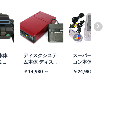
本体
ディスクシステ
スーパーファミ
ファ
ミコ
ム本体 ディスク
コン本体 任天堂
TEA4
505
システム本体
社純正スーパー
V (
￥14,980 ～
￥24,980 ～
￥13,
あり)
ファミコン本体
Bラ
ーセ