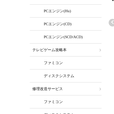
PCエンジン(Hu)
PCエンジン(CD)
PCエンジン(SCD/ACD)
ァミコン本体
ファミコン本体
ファミコン本体
テレビゲーム攻略本
EA4TWO FC/A
TEA4TWO FC/A
TEA4TWO FC/A
 (かんたんAV)
V (かんたんAV)
V (+PW縦縞除去
13,980 ～
￥14,980 ～
￥49,980 ～
ファミコン
ランクバリュ
ステレオ)
セット
ディスクシステム
修理改造サービス
ファミコン