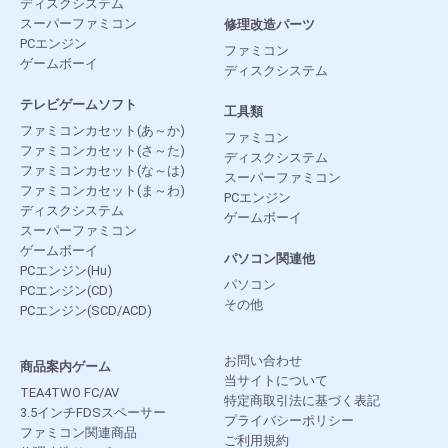
ディスクシステム
スーパーファミコン
修理改造パーツ
PCエンジン
ファミコン
ゲームボーイ
ディスクシステム
テレビゲームソフト
工具類
ファミコンカセット(あ～か)
ファミコン
ファミコンカセット(さ～た)
ディスクシステム
ファミコンカセット(な～は)
スーパーファミコン
ファミコンカセット(ま～わ)
PCエンジン
ディスクシステム
ゲームボーイ
スーパーファミコン
ゲームボーイ
パソコン関連他
PCエンジン(Hu)
パソコン
PCエンジン(CD)
その他
PCエンジン(SCD/ACD)
お問い合わせ
商品案内ゲーム
当サイトについて
TEA4TWO FC/AV
特定商取引法に基づく表記
3.5インチFDSスペーサー
プライバシーポリシー
ファミコン関連商品
ご利用規約