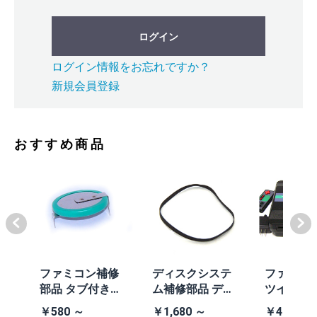
ログイン
ログイン情報をお忘れですか？
新規会員登録
おすすめ商品
体
ファミコン補修
ディスクシステ
ファミコ
/A
部品 タブ付きコ
ム補修部品 ディ
ツインフ
除去
イン電池(CR203
スクシステム用
ン本体 (AN
￥580 ～
￥1,680 ～
￥41,980