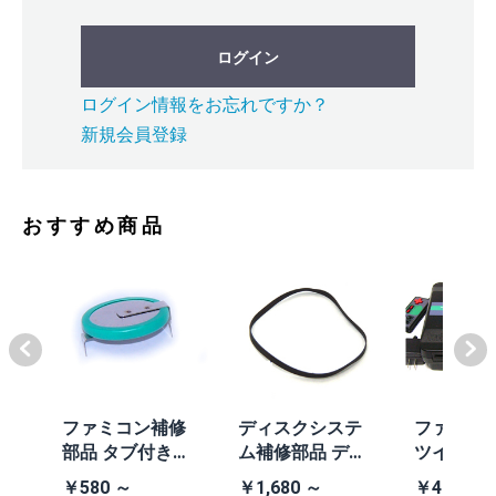
ログイン
ログイン情報をお忘れですか？
新規会員登録
おすすめ商品
体
ファミコン補修
ディスクシステ
ファミコ
/A
部品 タブ付きコ
ム補修部品 ディ
ツインフ
除去
イン電池(CR203
スクシステム用
ン本体 (AN
￥580 ～
￥1,680 ～
￥41,980