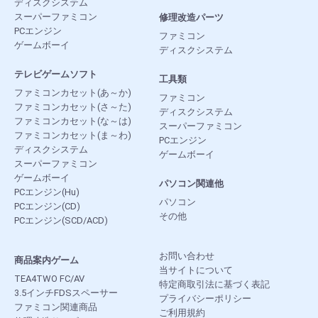
ディスクシステム
スーパーファミコン
修理改造パーツ
PCエンジン
ファミコン
ゲームボーイ
ディスクシステム
テレビゲームソフト
工具類
ファミコンカセット(あ～か)
ファミコン
ファミコンカセット(さ～た)
ディスクシステム
ファミコンカセット(な～は)
スーパーファミコン
ファミコンカセット(ま～わ)
PCエンジン
ディスクシステム
ゲームボーイ
スーパーファミコン
ゲームボーイ
パソコン関連他
PCエンジン(Hu)
パソコン
PCエンジン(CD)
その他
PCエンジン(SCD/ACD)
お問い合わせ
商品案内ゲーム
当サイトについて
TEA4TWO FC/AV
特定商取引法に基づく表記
3.5インチFDSスペーサー
プライバシーポリシー
ファミコン関連商品
ご利用規約