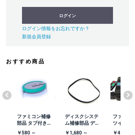
ログイン
ログイン情報をお忘れですか？
新規会員登録
おすすめ商品
体
ファミコン補修
ディスクシステ
ファミコ
/A
部品 タブ付きコ
ム補修部品 ディ
ツインフ
除去
イン電池(CR203
スクシステム用
ン本体 (AN
￥580 ～
￥1,680 ～
￥41,980