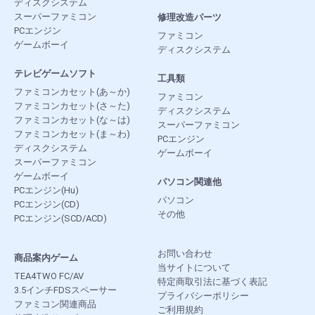
ディスクシステム
スーパーファミコン
修理改造パーツ
PCエンジン
ファミコン
ゲームボーイ
ディスクシステム
テレビゲームソフト
工具類
ファミコンカセット(あ～か)
ファミコン
ファミコンカセット(さ～た)
ディスクシステム
ファミコンカセット(な～は)
スーパーファミコン
ファミコンカセット(ま～わ)
PCエンジン
ディスクシステム
ゲームボーイ
スーパーファミコン
ゲームボーイ
パソコン関連他
PCエンジン(Hu)
パソコン
PCエンジン(CD)
その他
PCエンジン(SCD/ACD)
お問い合わせ
商品案内ゲーム
当サイトについて
TEA4TWO FC/AV
特定商取引法に基づく表記
3.5インチFDSスペーサー
プライバシーポリシー
ファミコン関連商品
ご利用規約