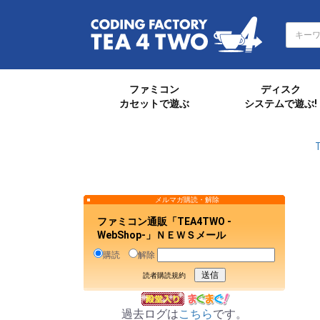
ファミコン
ディスク
カセットで遊ぶ
システムで遊ぶ!
メルマガ購読・解除
ファミコン通販「TEA4TWO -
WebShop-」ＮＥＷＳメール
購読
解除
読者購読規約
過去ログは
こちら
です。