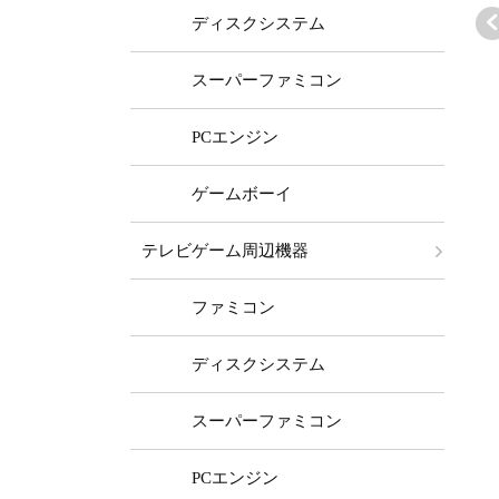
ディスクシステム
スーパーファミコン
ァミコン本体
ファミコン本体
ファミコン本体
PCエンジン
EA4TWO FC/A
TEA4TWO FC/A
TEA4TWO FC/A
 (かんたんAV)
V (かんたんAV)
V (+PW縦縞除去
13,980 ～
￥14,980 ～
￥49,980 ～
ゲームボーイ
ランクバリュ
ステレオ)
セット
テレビゲーム周辺機器
ファミコン
ディスクシステム
スーパーファミコン
PCエンジン