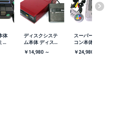
本体
ディスクシステ
スーパーファミ
ファ
ミコ
ム本体 ディスク
コン本体 任天堂
TEA4
505
システム本体
社純正スーパー
V (
￥14,980 ～
￥24,980 ～
￥13,
あり)
ファミコン本体
Bラ
ーセ