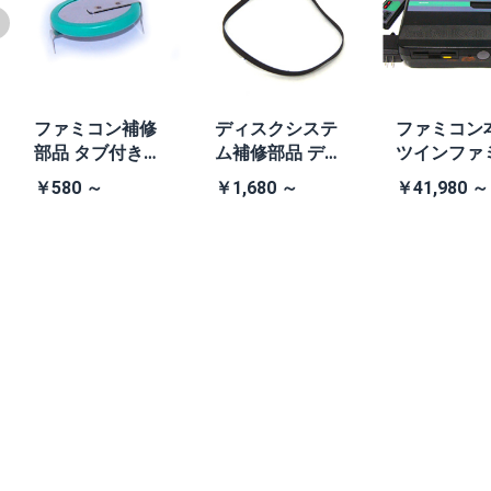
ファミコン補修
ディスクシステ
ファミコン
部品 タブ付きコ
ム補修部品 ディ
ツインファ
イン電池(CR203
スクシステム用
ン本体 (AN-
￥580 ～
￥1,680 ～
￥41,980 ～
2)
交換ベルト
B 黒・連射