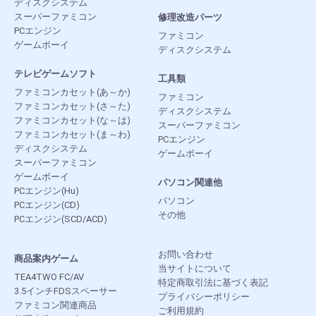
ディスクシステム
スーパーファミコン
修理改造パーツ
PCエンジン
ファミコン
ゲームボーイ
ディスクシステム
テレビゲームソフト
工具類
ファミコンカセット(あ～か)
ファミコン
ファミコンカセット(さ～た)
ディスクシステム
ファミコンカセット(な～は)
スーパーファミコン
ファミコンカセット(ま～わ)
PCエンジン
ディスクシステム
ゲームボーイ
スーパーファミコン
ゲームボーイ
パソコン関連他
PCエンジン(Hu)
パソコン
PCエンジン(CD)
その他
PCエンジン(SCD/ACD)
お問い合わせ
商品案内ゲーム
当サイトについて
TEA4TWO FC/AV
特定商取引法に基づく表記
3.5インチFDSスペーサー
プライバシーポリシー
ファミコン関連商品
ご利用規約