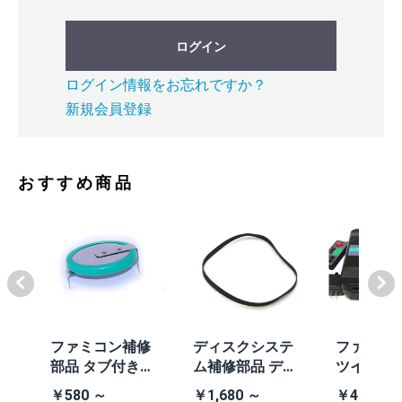
ログイン
ログイン情報をお忘れですか？
新規会員登録
おすすめ商品
体
ファミコン補修
ディスクシステ
ファミコ
/A
部品 タブ付きコ
ム補修部品 ディ
ツインフ
除去
イン電池(CR203
スクシステム用
ン本体 (AN
￥580 ～
￥1,680 ～
￥41,980