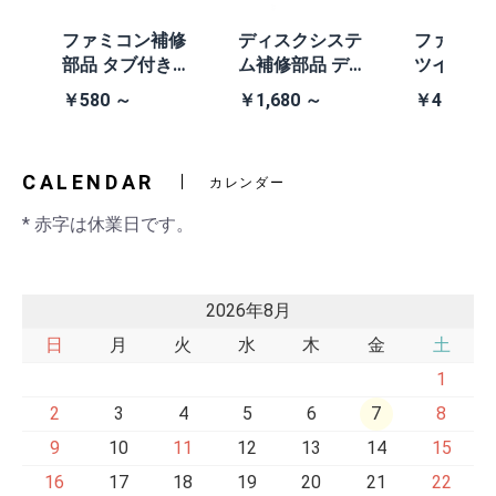
体
ファミコン補修
ディスクシステ
ファミコ
/A
部品 タブ付きコ
ム補修部品 ディ
ツインフ
除去
イン電池(CR203
スクシステム用
ン本体 (AN
￥580 ～
￥1,680 ～
￥41,980
2)
交換ベルト
黒・連射あ
CALENDAR
カレンダー
* 赤字は休業日です。
2026年8月
日
月
火
水
木
金
土
1
2
3
4
5
6
7
8
9
10
11
12
13
14
15
16
17
18
19
20
21
22