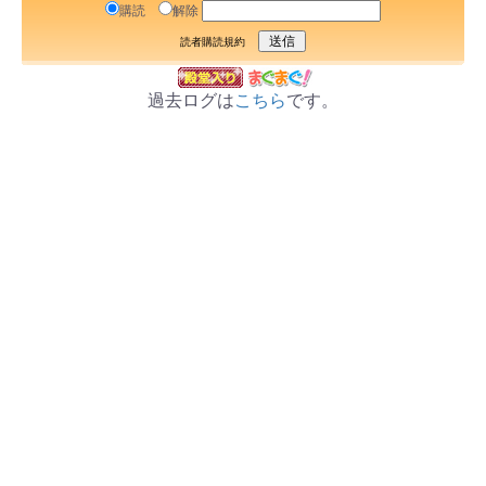
購読
解除
読者購読規約
過去ログは
こちら
です。