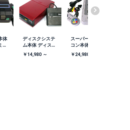
本体
ディスクシステ
スーパーファミ
ファ
ミコ
ム本体 ディスク
コン本体 任天堂
TEA4
505
システム本体
社純正スーパー
V (
￥14,980 ～
￥24,980 ～
￥13,
あり)
ファミコン本体
Bラ
ーセ