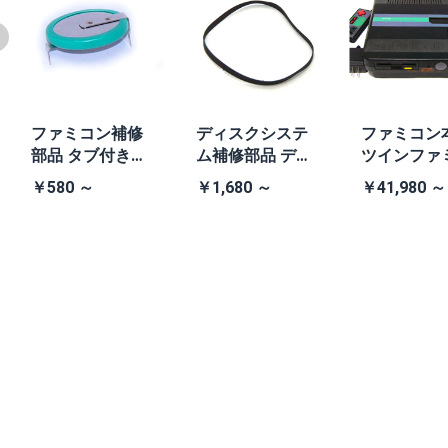
ファミコン補修
ディスクシステ
ファミコン
部品 タブ付きコ
ム補修部品 ディ
ツインファ
イン電池(CR203
スクシステム用
ン本体 (AN-
￥580 ～
￥1,680 ～
￥41,980 ～
2)
交換ベルト
B 黒・連射