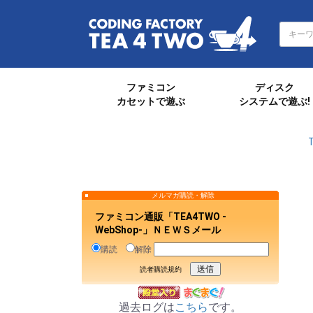
ファミコン
ディスク
カセットで遊ぶ
システムで遊ぶ!
メルマガ購読・解除
ファミコン通販「TEA4TWO -
WebShop-」ＮＥＷＳメール
購読
解除
読者購読規約
過去ログは
こちら
です。