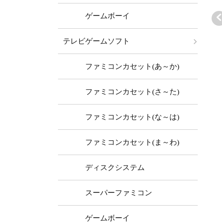
ゲームボーイ
テレビゲームソフト
ァミコン本体
ファミコン本体
ファミコン本体
ファミコンカセット(あ～か)
EA4TWO FC/A
TEA4TWO FC/A
TEA4TWO FC/A
 (かんたんAV)
V (かんたんAV)
V (+PW縦縞除去
ファミコンカセット(さ～た)
13,980 ～
￥14,980 ～
￥49,980 ～
ランクバリュ
ステレオ)
セット
ファミコンカセット(な～は)
ファミコンカセット(ま～わ)
ディスクシステム
スーパーファミコン
ゲームボーイ