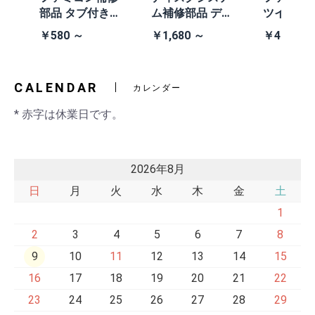
/A
部品 タブ付きコ
ム補修部品 ディ
ツインフ
除去
イン電池(CR203
スクシステム用
ン本体 (AN
￥580 ～
￥1,680 ～
￥41,980
2)
交換ベルト
黒・連射あ
CALENDAR
カレンダー
* 赤字は休業日です。
2026年8月
日
月
火
水
木
金
土
1
2
3
4
5
6
7
8
9
10
11
12
13
14
15
16
17
18
19
20
21
22
23
24
25
26
27
28
29