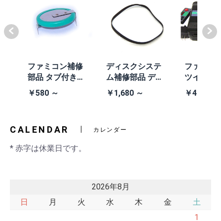
体
ファミコン補修
ディスクシステ
ファミコ
/A
部品 タブ付きコ
ム補修部品 ディ
ツインフ
除去
イン電池(CR203
スクシステム用
ン本体 (AN
￥580 ～
￥1,680 ～
￥41,980
2)
交換ベルト
黒・連射あ
CALENDAR
カレンダー
* 赤字は休業日です。
2026年8月
日
月
火
水
木
金
土
1