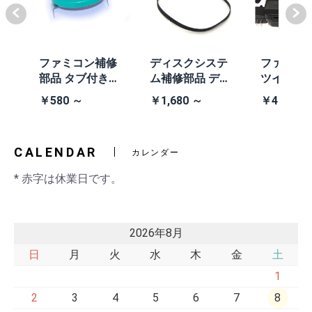
体
ファミコン補修
ディスクシステ
ファミコ
/A
部品 タブ付きコ
ム補修部品 ディ
ツインフ
除去
イン電池(CR203
スクシステム用
ン本体 (AN
￥580 ～
￥1,680 ～
￥41,980
2)
交換ベルト
黒・連射あ
CALENDAR
カレンダー
* 赤字は休業日です。
2026年8月
日
月
火
水
木
金
土
1
2
3
4
5
6
7
8