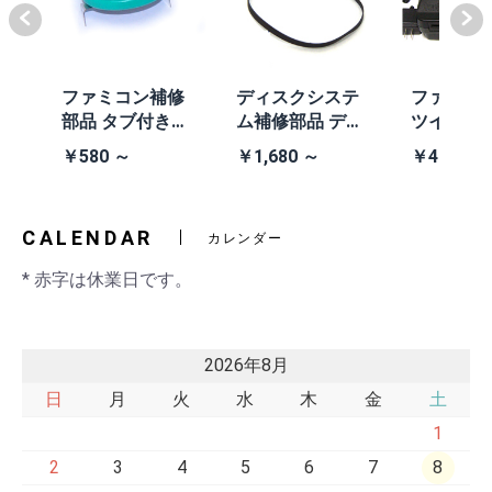
体
ファミコン補修
ディスクシステ
ファミコ
/A
部品 タブ付きコ
ム補修部品 ディ
ツインフ
除去
イン電池(CR203
スクシステム用
ン本体 (AN
￥580 ～
￥1,680 ～
￥41,980
2)
交換ベルト
黒・連射あ
CALENDAR
カレンダー
* 赤字は休業日です。
2026年8月
日
月
火
水
木
金
土
1
2
3
4
5
6
7
8