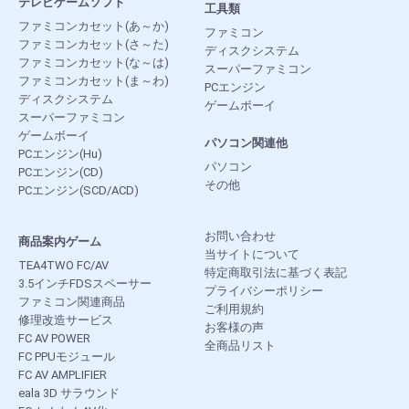
テレビゲームソフト
工具類
ファミコンカセット(あ～か)
ファミコン
ファミコンカセット(さ～た)
ディスクシステム
ファミコンカセット(な～は)
スーパーファミコン
ファミコンカセット(ま～わ)
PCエンジン
ディスクシステム
ゲームボーイ
スーパーファミコン
ゲームボーイ
パソコン関連他
PCエンジン(Hu)
パソコン
PCエンジン(CD)
その他
PCエンジン(SCD/ACD)
お問い合わせ
商品案内ゲーム
当サイトについて
TEA4TWO FC/AV
特定商取引法に基づく表記
3.5インチFDSスペーサー
プライバシーポリシー
ファミコン関連商品
ご利用規約
修理改造サービス
お客様の声
FC AV POWER
全商品リスト
FC PPUモジュール
FC AV AMPLIFIER
eala 3D サラウンド