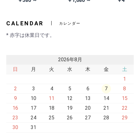
￥580 ～
￥1,680 ～
￥41,980
2)
交換ベルト
黒・連射あ
CALENDAR
カレンダー
* 赤字は休業日です。
2026年8月
日
月
火
水
木
金
土
1
2
3
4
5
6
7
8
9
10
11
12
13
14
15
16
17
18
19
20
21
22
23
24
25
26
27
28
29
30
31