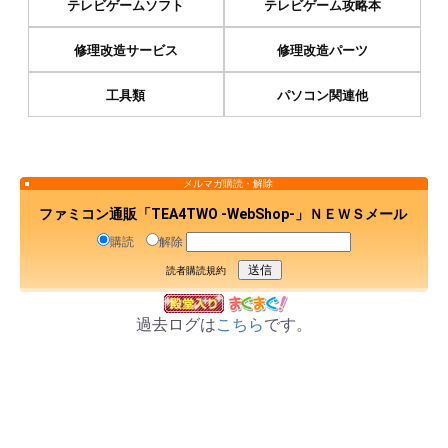
テレビゲームソフト
テレビゲーム攻略本
修理改造サービス
修理改造パーツ
工具類
パソコン関連他
メルマガ購読・解除
ファミコン通販「TEA4TWO -WebShop-」ＮＥＷＳメール
購読
解除
読者購読規約
過去ログは
こちら
です。