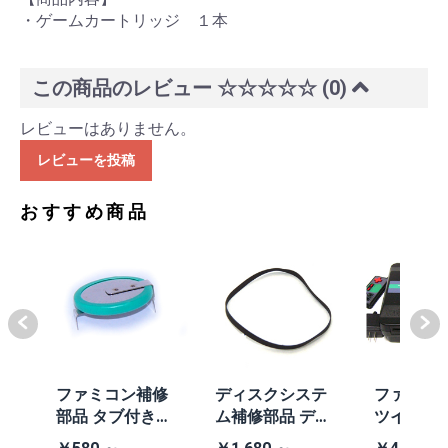
・ゲームカートリッジ １本
この商品のレビュー
☆☆☆☆☆
(0)
レビューはありません。
レビューを投稿
おすすめ商品
体
ファミコン補修
ディスクシステ
ファミコ
/A
部品 タブ付きコ
ム補修部品 ディ
ツインフ
除去
イン電池(CR203
スクシステム用
ン本体 (AN