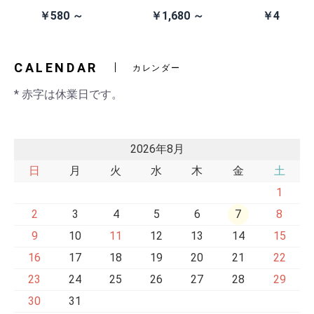
除去
イン電池(CR203
スクシステム用
ン本体 (AN
￥580 ～
￥1,680 ～
￥41,980
2)
交換ベルト
黒・連射あ
CALENDAR
カレンダー
* 赤字は休業日です。
2026年8月
日
月
火
水
木
金
土
1
2
3
4
5
6
7
8
9
10
11
12
13
14
15
16
17
18
19
20
21
22
23
24
25
26
27
28
29
30
31