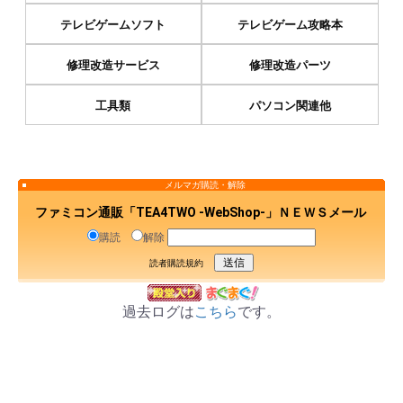
テレビゲームソフト
テレビゲーム攻略本
修理改造サービス
修理改造パーツ
工具類
パソコン関連他
メルマガ購読・解除
ファミコン通販「TEA4TWO -WebShop-」ＮＥＷＳメール
購読
解除
読者購読規約
過去ログは
こちら
です。