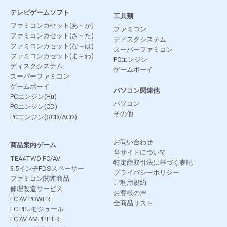
テレビゲームソフト
工具類
ファミコンカセット(あ～か)
ファミコン
ファミコンカセット(さ～た)
ディスクシステム
ファミコンカセット(な～は)
スーパーファミコン
ファミコンカセット(ま～わ)
PCエンジン
ディスクシステム
ゲームボーイ
スーパーファミコン
ゲームボーイ
パソコン関連他
PCエンジン(Hu)
パソコン
PCエンジン(CD)
その他
PCエンジン(SCD/ACD)
お問い合わせ
商品案内ゲーム
当サイトについて
TEA4TWO FC/AV
特定商取引法に基づく表記
3.5インチFDSスペーサー
プライバシーポリシー
ファミコン関連商品
ご利用規約
修理改造サービス
お客様の声
FC AV POWER
全商品リスト
FC PPUモジュール
FC AV AMPLIFIER