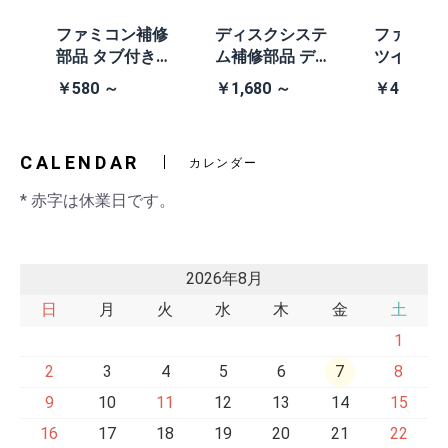
体
ファミコン補修
ディスクシステ
ファミコ
/A
部品 タブ付きコ
ム補修部品 ディ
ツインフ
除去
イン電池(CR203
スクシステム用
ン本体 (AN
￥580 ～
￥1,680 ～
￥41,980
2)
交換ベルト
黒・連射あ
CALENDAR
カレンダー
* 赤字は休業日です。
2026年8月
日
月
火
水
木
金
土
1
2
3
4
5
6
7
8
9
10
11
12
13
14
15
16
17
18
19
20
21
22