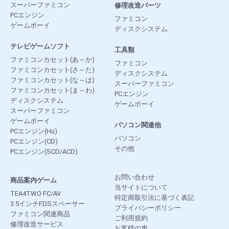
スーパーファミコン
修理改造パーツ
PCエンジン
ファミコン
ゲームボーイ
ディスクシステム
テレビゲームソフト
工具類
ファミコンカセット(あ～か)
ファミコン
ファミコンカセット(さ～た)
ディスクシステム
ファミコンカセット(な～は)
スーパーファミコン
ファミコンカセット(ま～わ)
PCエンジン
ディスクシステム
ゲームボーイ
スーパーファミコン
ゲームボーイ
パソコン関連他
PCエンジン(Hu)
パソコン
PCエンジン(CD)
その他
PCエンジン(SCD/ACD)
お問い合わせ
商品案内ゲーム
当サイトについて
TEA4TWO FC/AV
特定商取引法に基づく表記
3.5インチFDSスペーサー
プライバシーポリシー
ファミコン関連商品
ご利用規約
修理改造サービス
お客様の声