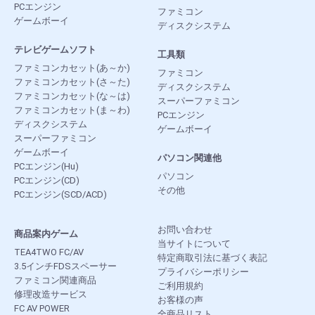
PCエンジン
ファミコン
ゲームボーイ
ディスクシステム
テレビゲームソフト
工具類
ファミコンカセット(あ～か)
ファミコン
ファミコンカセット(さ～た)
ディスクシステム
ファミコンカセット(な～は)
スーパーファミコン
ファミコンカセット(ま～わ)
PCエンジン
ディスクシステム
ゲームボーイ
スーパーファミコン
ゲームボーイ
パソコン関連他
PCエンジン(Hu)
パソコン
PCエンジン(CD)
その他
PCエンジン(SCD/ACD)
お問い合わせ
商品案内ゲーム
当サイトについて
TEA4TWO FC/AV
特定商取引法に基づく表記
3.5インチFDSスペーサー
プライバシーポリシー
ファミコン関連商品
ご利用規約
修理改造サービス
お客様の声
FC AV POWER
全商品リスト