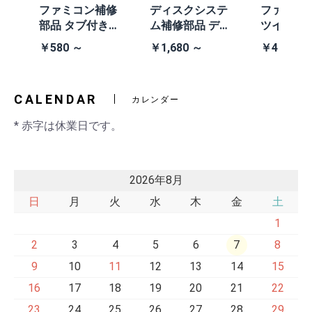
体
ファミコン補修
ディスクシステ
ファミコ
/A
部品 タブ付きコ
ム補修部品 ディ
ツインフ
除去
イン電池(CR203
スクシステム用
ン本体 (AN
￥580 ～
￥1,680 ～
￥41,980
2)
交換ベルト
黒・連射あ
CALENDAR
カレンダー
* 赤字は休業日です。
2026年8月
日
月
火
水
木
金
土
1
2
3
4
5
6
7
8
9
10
11
12
13
14
15
16
17
18
19
20
21
22
23
24
25
26
27
28
29