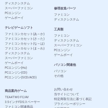
ディスクシステム
スーパーファミコン
修理改造パーツ
PCエンジン
ファミコン
ゲームボーイ
ディスクシステム
テレビゲームソフト
工具類
ファミコンカセット(あ～か)
ファミコン
ファミコンカセット(さ～た)
ディスクシステム
ファミコンカセット(な～は)
スーパーファミコン
ファミコンカセット(ま～わ)
PCエンジン
ディスクシステム
ゲームボーイ
スーパーファミコン
ゲームボーイ
パソコン関連他
PCエンジン(Hu)
パソコン
PCエンジン(CD)
その他
PCエンジン(SCD/ACD)
お問い合わせ
商品案内ゲーム
当サイトについて
TEA4TWO FC/AV
特定商取引法に基づく表記
3.5インチFDSスペーサー
プライバシーポリシー
ファミコン関連商品