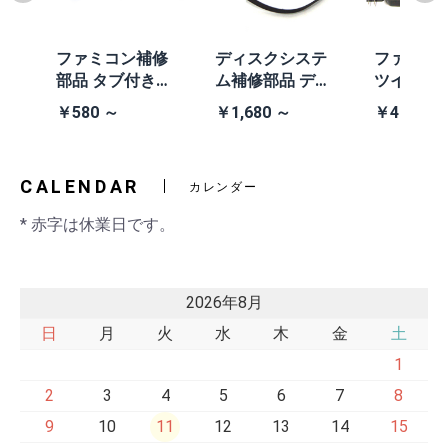
体
ファミコン補修
ディスクシステ
ファミコ
/A
部品 タブ付きコ
ム補修部品 ディ
ツインフ
除去
イン電池(CR203
スクシステム用
ン本体 (AN
￥580 ～
￥1,680 ～
￥41,980
2)
交換ベルト
黒・連射あ
CALENDAR
カレンダー
* 赤字は休業日です。
2026年8月
日
月
火
水
木
金
土
1
2
3
4
5
6
7
8
9
10
11
12
13
14
15