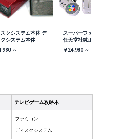
スクシステム本体 デ
スーパーファミコン本体
スクシステム本体
任天堂社純正スーパーフ
O
ァミコン本体
,980 ～
￥24,980 ～
￥
テレビゲーム攻略本
ファミコン
ディスクシステム