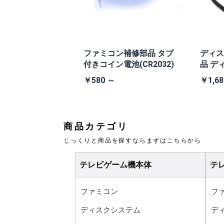
本体 TEA4TW
ファミコン補修部品 タブ
ディス
V (+PW縦縞除去ス
付きコイン電池(CR2032)
品 デ
換ベル
0 ～
￥580 ～
￥1,68
商品カテゴリ
じっくりと商品を探すならまずはこちらから
テレビゲーム機本体
テ
ファミコン
フ
ディスクシステム
デ