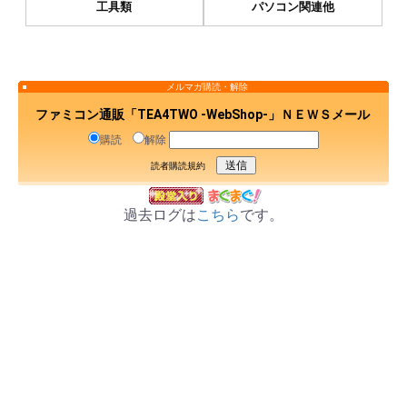
工具類
パソコン関連他
メルマガ購読・解除
ファミコン通販「TEA4TWO -WebShop-」ＮＥＷＳメール
購読
解除
読者購読規約
過去ログは
こちら
です。