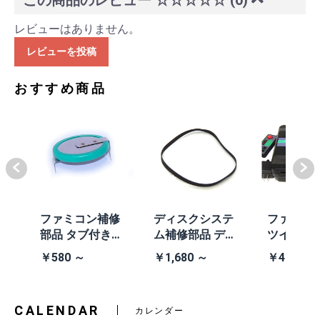
この商品のレビュー
☆☆☆☆☆
(0)
レビューはありません。
レビューを投稿
おすすめ商品
体
ファミコン補修
ディスクシステ
ファミコ
/A
部品 タブ付きコ
ム補修部品 ディ
ツインフ
除去
イン電池(CR203
スクシステム用
ン本体 (AN
￥580 ～
￥1,680 ～
￥41,980
2)
交換ベルト
黒・連射あ
CALENDAR
カレンダー