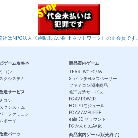
弊社はNPO法人《通販未払い防止ネットワーク》の正会員です
ビゲーム攻略本
商品案内ゲーム
ミコン
TEA4TWO FC/AV
スクシステム
3.5インチFDSスペーサー
ファミコン関連商品
改造サービス
修理改造サービス
FC AV POWER
ミコン
FC PPUモジュール
スクシステム
FC AV AMPLIFIER
パーファミコン
eala 3D サラウンド
ムボーイ
FC かんたんAV化
改造パーツ
商品案内ゲーム(販売終了)