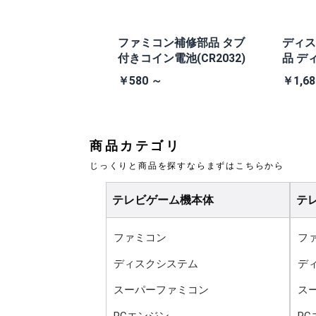
本体 TEA4TW
ファミコン補修部品 タブ
ディス
V (+PW縦縞除去ス
付きコイン電池(CR2032)
品 デ
換ベル
0 ～
￥580 ～
￥1,68
商品カテゴリ
じっくりと商品を探すならまずはこちらから
テレビゲーム機本体
テ
ファミコン
フ
ディスクシステム
デ
スーパーファミコン
ス