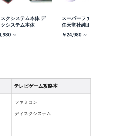
スクシステム本体 デ
スーパーファミコン本体
スクシステム本体
任天堂社純正スーパーフ
O
ァミコン本体
,980 ～
￥24,980 ～
￥
テレビゲーム攻略本
ファミコン
ディスクシステム