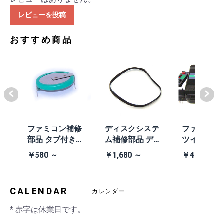
レビューを投稿
おすすめ商品
体
ファミコン補修
ディスクシステ
ファミコ
/A
部品 タブ付きコ
ム補修部品 ディ
ツインフ
除去
イン電池(CR203
スクシステム用
ン本体 (AN
￥580 ～
￥1,680 ～
￥41,980
2)
交換ベルト
黒・連射あ
CALENDAR
カレンダー
* 赤字は休業日です。