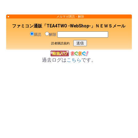
メルマガ購読・解除
ファミコン通販「TEA4TWO -WebShop-」ＮＥＷＳメール
購読
解除
読者購読規約
過去ログは
こちら
です。