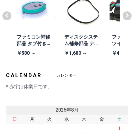
体
ファミコン補修
ディスクシステ
ファミコ
/A
部品 タブ付きコ
ム補修部品 ディ
ツインフ
除去
イン電池(CR203
スクシステム用
ン本体 (AN
￥580 ～
￥1,680 ～
￥41,980
2)
交換ベルト
黒・連射あ
CALENDAR
カレンダー
* 赤字は休業日です。
2026年8月
日
月
火
水
木
金
土
1