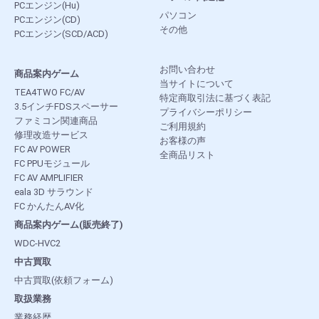
PCエンジン(Hu)
パソコン
PCエンジン(CD)
その他
PCエンジン(SCD/ACD)
お問い合わせ
商品案内ゲーム
当サイトについて
TEA4TWO FC/AV
特定商取引法に基づく表記
3.5インチFDSスペーサー
プライバシーポリシー
ファミコン関連商品
ご利用規約
修理改造サービス
お客様の声
FC AV POWER
全商品リスト
FC PPUモジュール
FC AV AMPLIFIER
eala 3D サラウンド
FC かんたんAV化
商品案内ゲーム(販売終了)
WDC-HVC2
中古買取
中古買取(依頼フォーム)
取扱業務
業務経歴