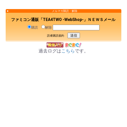
メルマガ購読・解除
ファミコン通販「TEA4TWO -WebShop-」ＮＥＷＳメール
購読
解除
読者購読規約
過去ログは
こちら
です。