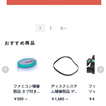
1
2
次へ
おすすめ商品
体
ファミコン補修
ディスクシステ
ファミコ
/A
部品 タブ付きコ
ム補修部品 ディ
ツインフ
除去
イン電池(CR203
スクシステム用
ン本体 (AN
￥580 ～
￥1,680 ～
￥41,980
2)
交換ベルト
黒・連射あ