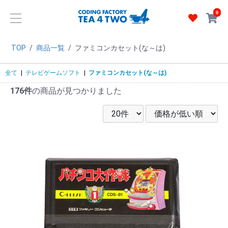
0
TOP
/
商品一覧
/
ファミコンカセット(な～は)
全て
|
テレビゲームソフト
|
ファミコンカセット(な～は)
176件
の商品が見つかりました