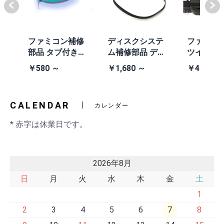
体
ファミコン補修
ディスクシステ
ファミコ
/A
部品 タブ付きコ
ム補修部品 ディ
ツインフ
除去
イン電池(CR203
スクシステム用
ン本体 (AN
￥580 ～
￥1,680 ～
￥41,980
2)
交換ベルト
黒・連射あ
CALENDAR
カレンダー
* 赤字は休業日です。
2026年8月
日
月
火
水
木
金
土
1
2
3
4
5
6
7
8